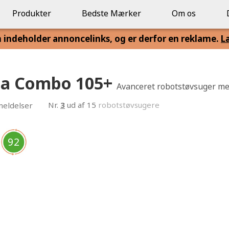
Produkter
Bedste Mærker
Om os
n indeholder annoncelinks, og er derfor en reklame.
L
ba Combo 105+
Avanceret robotstøvsuger m
Nr.
3
ud af 15
robotstøvsugere
eldelser
92