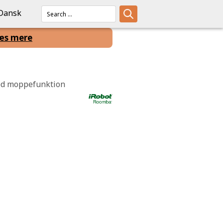
Dansk
æs mere
ed moppefunktion