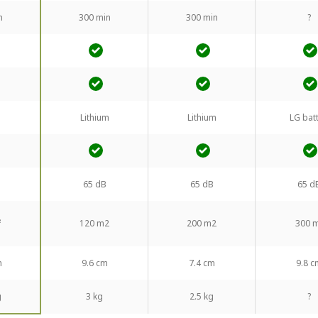
n
300 min
300 min
?
Lithium
Lithium
LG batt
65 dB
65 dB
65 d
²
120 m2
200 m2
300 
m
9.6 cm
7.4 cm
9.8 c
g
3 kg
2.5 kg
?