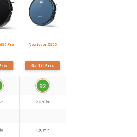
650 Pro
Neatsvor X500
Pris
Ga Til Pris
92
kr.
2.020 kr.
in
120 min