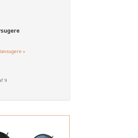
vsugere
tøvsugere »
af 9