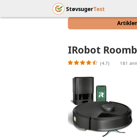
Støvsuger
Test
Artikle
IRobot Room
(4.7)
181
anm