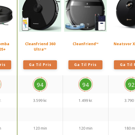
oomba
CleanFriend 360
CleanFriend™
Neatsvor X
05+
Ultra™
ris
Ga Til Pris
Ga Til Pris
Ga Til 
94
94
92
.
3.599 kr.
1.499 kr.
3.790 
n
120 min
120 min
180 m