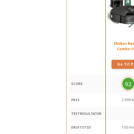
IRobot R
Combo 1
Ga Til P
92
SCORE
2.999 kr
PRIS
TESTRESULTATER
100 mi
DRIFTSTID