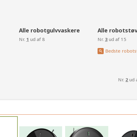
g
Alle robotgulvvaskere
Alle robotstø
Nr.
1
ud af 8
Nr.
3
ud af 15
Bedste robots
Nr.
2
ud 