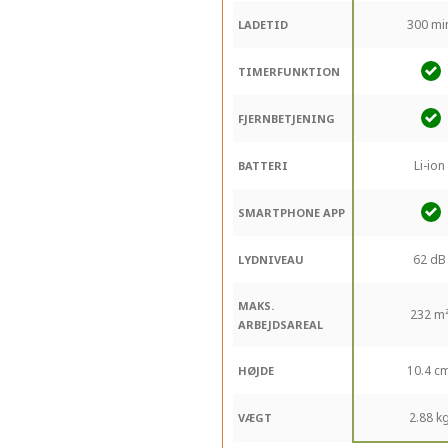
300 mi
LADETID
TIMERFUNKTION
FJERNBETJENING
Li-ion
BATTERI
SMARTPHONE APP
62 dB
LYDNIVEAU
MAKS.
232 m
ARBEJDSAREAL
10.4 c
HØJDE
2.88 k
VÆGT