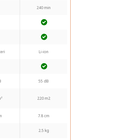
240 min
eri
Li-ion
B
55 dB
m²
220 m2
m
7.8 cm
2.5 kg