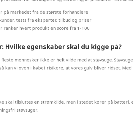
er på markedet fra de største forhandlere
under, tests fra eksperter, tilbud og priser
r ranker hvert produkt en score fra 1-100
er: Hvilke egenskaber skal du kigge på?
 de fleste mennesker ikke er helt vilde med at støvsuge. Støvsu
å kan vi oven i købet risikere, at vores gulv bliver ridset. Med
e skal tilsluttes en strømkilde, men i stedet kører på batteri, e
ningsfri støvsuger.