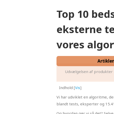
Top 10 beds
eksterne t
vores algo
Artikle
Udvælgelsen af produkter 
Indhold
[
Vis
]
Vi har udviklet en algoritme, 
blandt tests, eksperter og 15
Og hvordan gør vi så det? Selve