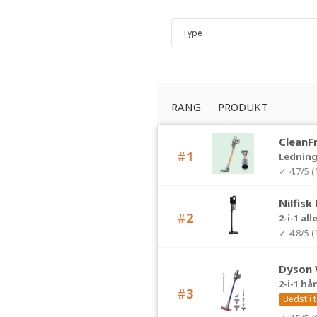
RANG
PRODUKT
CleanF
#
1
Ledning
✓ 4.7/5 
Nilfisk
#
2
2-i-1 a
✓ 4.8/5 
Dyson 
2-i-1 h
#
3
Bedst i