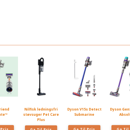
riend
Nilfisk ledningsfri
Dyson V15s Detect
Dyson Gen
ute™
støvsuger Pet Care
Submarine
Absol
Plus
 Pris
Ga Til Pris
Ga Til
Ga Til Pris