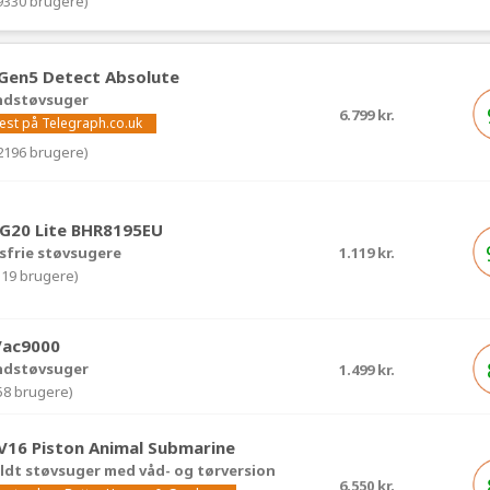
(9330 brugere)
Gen5 Detect Absolute
åndstøvsuger
6.799 kr.
test på Telegraph.co.uk
(2196 brugere)
 G20 Lite BHR8195EU
sfrie støvsugere
1.119 kr.
319 brugere)
Vac9000
åndstøvsuger
1.499 kr.
(58 brugere)
V16 Piston Animal Submarine
dt støvsuger med våd- og tørversion
6.550 kr.