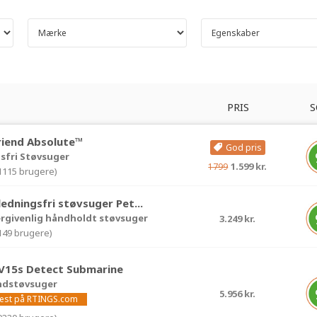
PRIS
S
riend Absolute™
God pris
sfri Støvsuger
1.599 kr.
1799
(1115 brugere)
 ledningsfri støvsuger Pet...
llergivenlig håndholdt støvsuger
3.249 kr.
(149 brugere)
V15s Detect Submarine
åndstøvsuger
5.956 kr.
 test på RTINGS.com