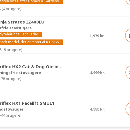
 testen hos Better Homes & Gardens
5 (4 brugere)
nja Stratos IZ400EU
sfrie støvsugere
l dyrehår hos TechRadar
1.979 kr.
hark-model, der er testet af RTINGS
1518 brugere)
riflex HX2 Cat & Dog Obsid...
edningsfrie støvsugere
4.999 kr.
(178 brugere)
riflex HX1 Facelift SMUL1
åndstøvsuger
4.995 kr.
(544 brugere)