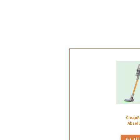
CleanF
Absol
Ga Til