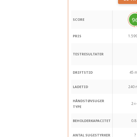
9
SCORE
1.599
PRIS
TESTRESULTATER
45 m
DRIFTSTID
240 
LADETID
HÅNDSTØVSUGER
2-i
TYPE
0.8
BEHOLDERKAPACITET
?
ANTAL SUGESTYRKER