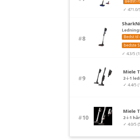
Bedst i
✓ 471.0/
SharkNi
Ledning
Bedst ti
#
8
bedste S
✓ 4.3/5 (
Miele T
#
9
2-i-1 l
✓ 4.4/5 
Miele T
#
10
2-i-1 h
✓ 4.0/5 