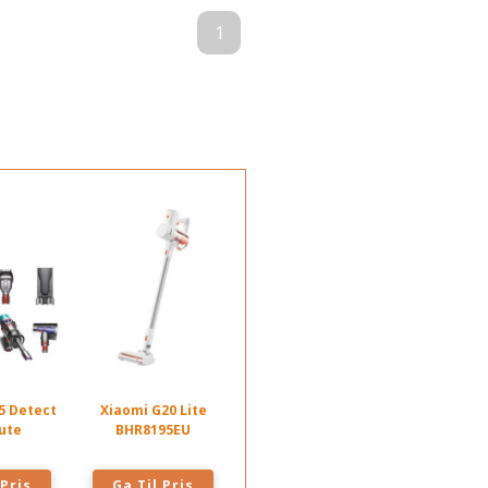
1
5 Detect
Xiaomi G20 Lite
ute
BHR8195EU
 Pris
Ga Til Pris