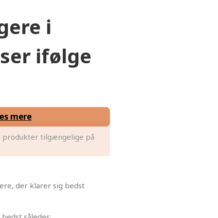
gere i
er ifølge
æs mere
 produkter tilgængelige på
re, der klarer sig bedst
 bedst således: