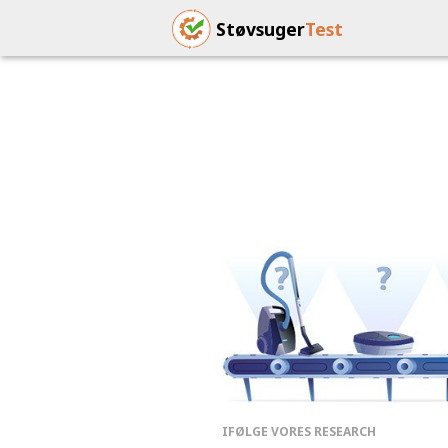
Støvsuger
Test