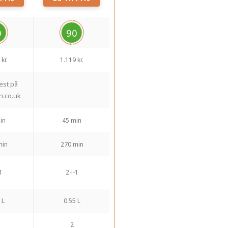
0
90
kr.
1.119 kr.
test på
h.co.uk
in
45 min
min
270 min
1
2-i-1
 L
0.55 L
2