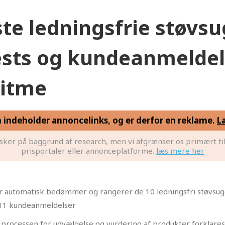
te ledningsfrie støvsu
ests og kundeanmeldels
ritme
n indeholder annoncelinks, og er derfor en reklame.
L
sker på baggrund af research, men vi afgrænser os primært til
prisportaler eller annonceplatforme.
læs mere her
der automatisk bedømmer og rangerer de 10 ledningsfri støvsuge
.411 kundeanmeldelser
 processen for udvælgelse og vurdering af produkter forklares