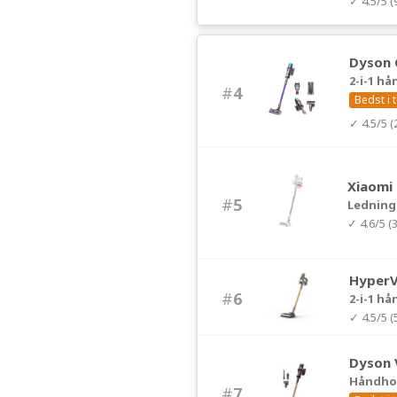
✓ 4.5/5 
Dyson 
2-i-1 h
#
4
Bedst i 
✓ 4.5/5 
Xiaomi
#
5
Ledning
✓ 4.6/5 (
Hyper
#
6
2-i-1 h
✓ 4.5/5 
Dyson 
Håndhol
#
7