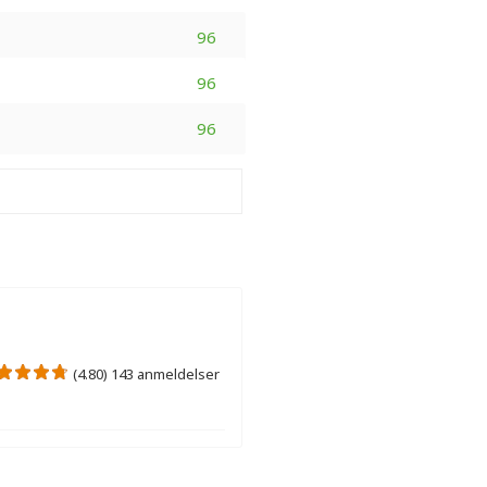
96
96
96
(4.80) 143 anmeldelser