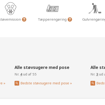
Støvemission
Tæpperengøring
Gulvrengøri
g
Alle støvsugere med pose
Alle s
Nr.
4
ud af 55
Nr.
3
ud 
re »
Bedste støvsugere med pose »
Beds