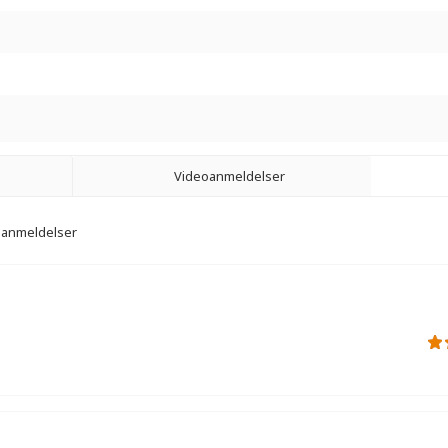
Videoanmeldelser
3 anmeldelser
r.