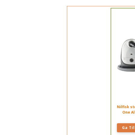
Nilfisk s
One Al
Ga Til