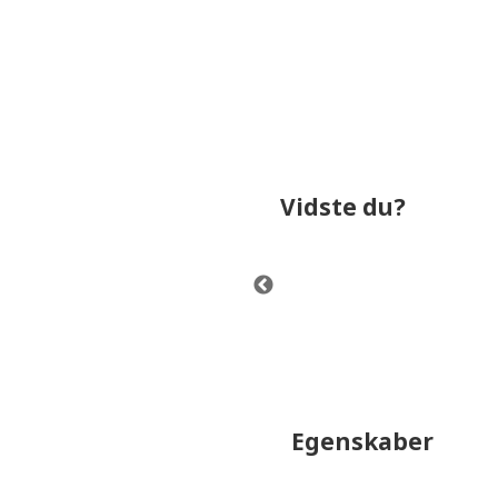
Vidste du?
ægt på 6 kg.
Nilfisk støvsuger One Alle
m2). Støvsugere har i genn
Egenskaber