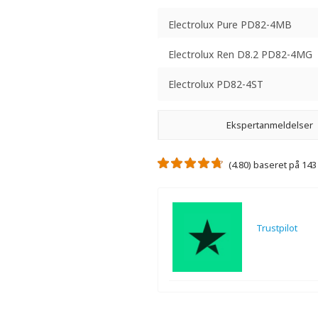
Electrolux Pure PD82-4MB
Electrolux Ren D8.2 PD82-4MG
Electrolux PD82-4ST
Ekspertanmeldelser
(4.80) baseret på 14
Trustpilot
Der er ikke nogen ekspertanmeldelse
Der er ingen videoanmeldelser.