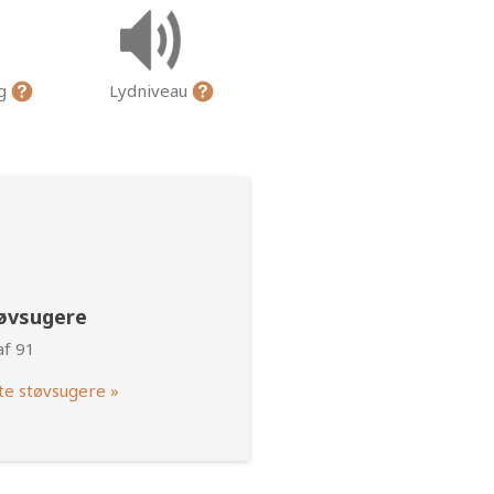
ng
Lydniveau
tøvsugere
af 91
te støvsugere »