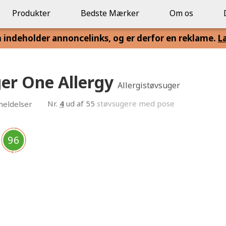
Produkter
Bedste Mærker
Om os
n indeholder annoncelinks, og er derfor en reklame.
L
ger One Allergy
Allergistøvsuger
Nr.
4
ud af 55
støvsugere med pose
eldelser
96