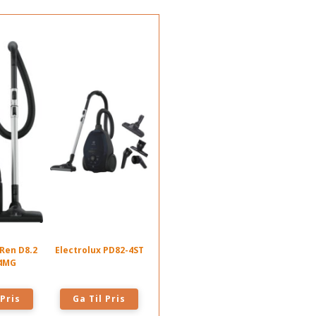
 Ren D8.2
Electrolux PD82-4ST
4MG
 Pris
Ga Til Pris