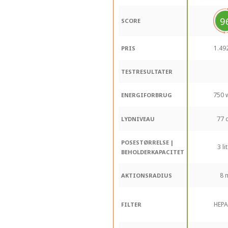
9
SCORE
1.492
PRIS
TESTRESULTATER
750 
ENERGIFORBRUG
77 
LYDNIVEAU
POSESTØRRELSE |
3 li
BEHOLDERKAPACITET
8 
AKTIONSRADIUS
HEPA
FILTER