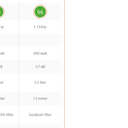
6
96
kr.
1.159 kr.
att
600 watt
dB
57 dB
ter
3.5 liter
ter
12 meter
PA-filter
Vaskbart filter