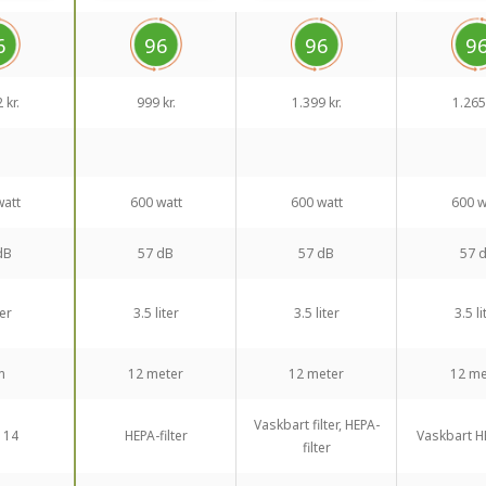
6
96
96
9
 kr.
999 kr.
1.399 kr.
1.265 
watt
600 watt
600 watt
600 w
dB
57 dB
57 dB
57 
ter
3.5 liter
3.5 liter
3.5 li
m
12 meter
12 meter
12 me
Vaskbart filter, HEPA-
 14
HEPA-filter
Vaskbart HE
filter