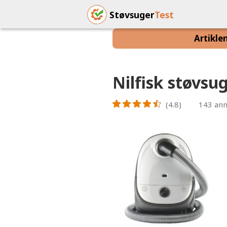
Støvsuger
Test
Artikle
Nilfisk støvsu
(4.8)
143
anm