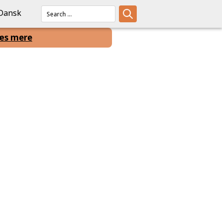
Dansk
æs mere