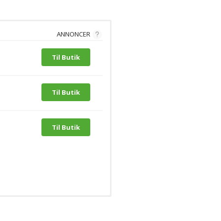
ANNONCER
Til Butik
Til Butik
Til Butik