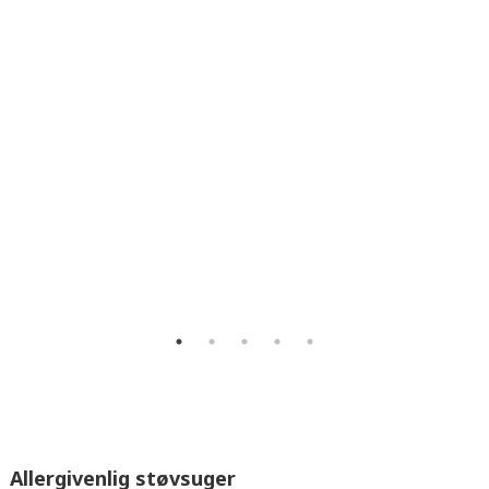
rgy bruger ca.
0,0 kr.
på el om året ved et normalt forbrug (50 
emsnit et årligt energiforbrug på 552,0 kr.
Allergivenlig støvsuger