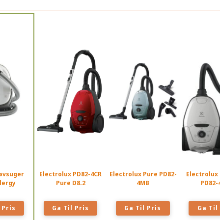
tøvsuger
Electrolux PD82-4CR
Electrolux Pure PD82-
Electrolux
lergy
Pure D8.2
4MB
PD82-
 Pris
Ga Til Pris
Ga Til Pris
Ga Til