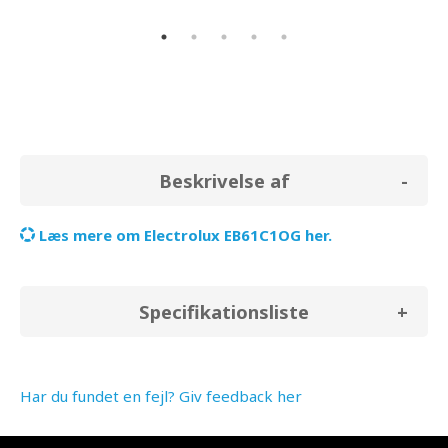
stø
Beskrivelse af
Læs mere om Electrolux EB61C1OG her.
Specifikationsliste
Har du fundet en fejl? Giv feedback her