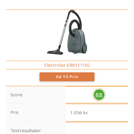
Electrolux EB61C1OG
Gå Til Pris
88
Score
Pris
1.056 kr.
Testresultater