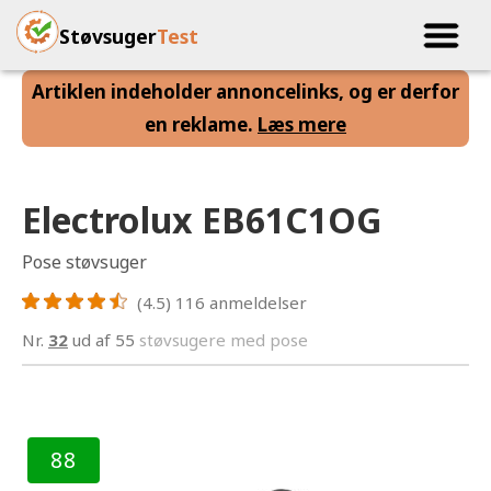
Støvsuger
Test
Artiklen indeholder annoncelinks, og er derfor
en reklame.
Læs mere
Electrolux EB61C1OG
Pose støvsuger
(4.5)
116
anmeldelser
Nr.
32
ud af 55
støvsugere med pose
88