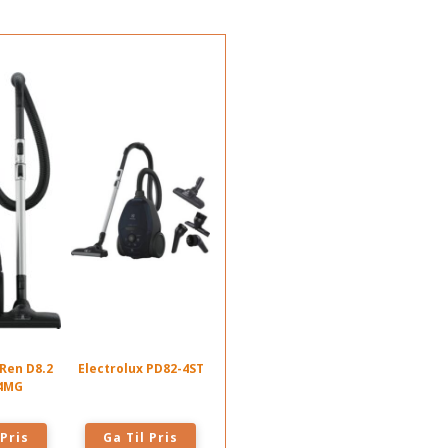
 Ren D8.2
Electrolux PD82-4ST
4MG
 Pris
Ga Til Pris