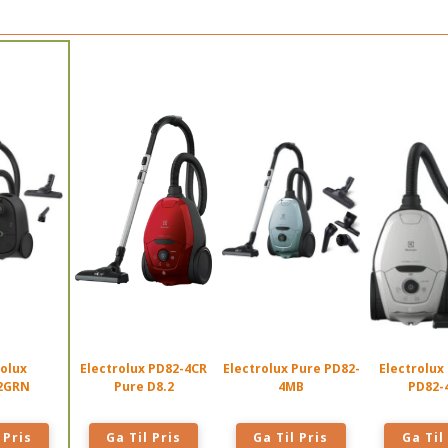
rolux
Electrolux PD82-4CR
Electrolux Pure PD82-
Electrolux
2GRN
Pure D8.2
4MB
PD82-
 Pris
Ga Til Pris
Ga Til Pris
Ga Til