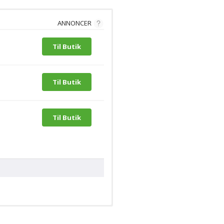
ANNONCER
Til Butik
Til Butik
Til Butik