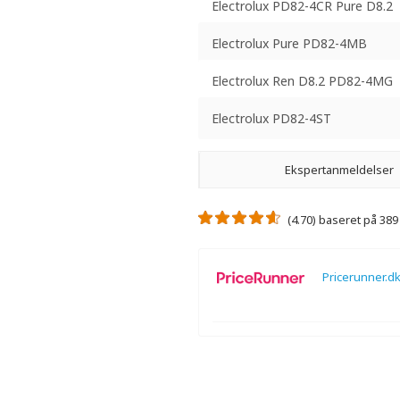
Electrolux PD82-4CR Pure D8.2
Electrolux Pure PD82-4MB
Electrolux Ren D8.2 PD82-4MG
Electrolux PD82-4ST
Ekspertanmeldelser
(4.70) baseret på 38
Pricerunner.d
Der er ikke nogen ekspertanmeldelse
Der er ingen videoanmeldelser.