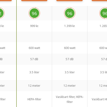
2
96
96
9
 kr.
999 kr.
1.399 kr.
1.265 
watt
600 watt
600 watt
600 w
dB
57 dB
57 dB
57 
iter
3.5 liter
3.5 liter
3.5 li
eter
12 meter
12 meter
12 me
Vaskbart filter, HEPA-
ilter
HEPA-filter
Vaskbart HE
filter