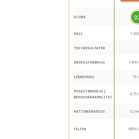
9
SCORE
1.000
PRIS
TESTRESULTATER
1400 
ENERGIFORBRUG
73 
LYDNIVEAU
POSESTØRRELSE |
0.75 l
BEHOLDERKAPACITET
12 m
AKTIONSRADIUS
HEPA-f
FILTER