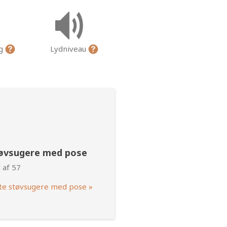
ng
Lydniveau
tøvsugere med pose
 af 57
te støvsugere med pose »