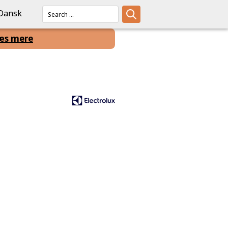
Dansk
æs mere