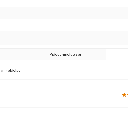
Videoanmeldelser
9 anmeldelser
k
r.