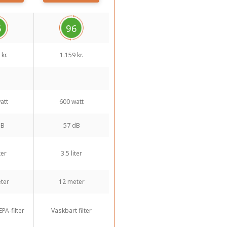
6
96
kr.
1.159 kr.
att
600 watt
dB
57 dB
ter
3.5 liter
ter
12 meter
PA-filter
Vaskbart filter