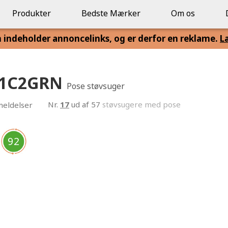
Produkter
Bedste Mærker
Om os
n indeholder annoncelinks, og er derfor en reklame.
L
B61C2GRN
Pose støvsuger
Nr.
17
ud af 57
støvsugere med pose
eldelser
92