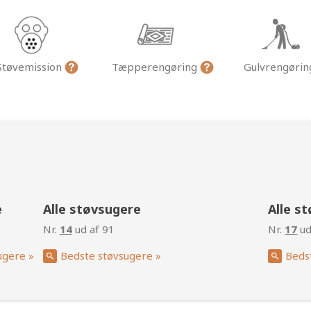
Støvemission
Tæpperengøring
Gulvrengøri
g
e
Alle støvsugere
Alle s
Nr.
14
ud af 91
Nr.
17
ud
ugere »
Bedste støvsugere »
Beds