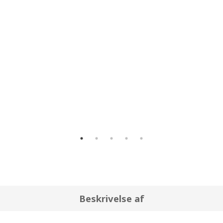
ger ca.
0,0 kr.
på el om året ved et normalt forbrug (50 støvsu
t et årligt energiforbrug på 552,0 kr.
Beskrivelse af