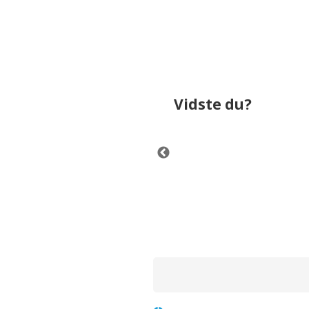
Vidste du?
 kg.
Electrolux EB61C2GRN bru
Støvsugere har i gennemsni