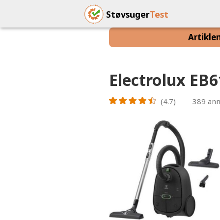
Støvsuger
Test
Artikle
Electrolux E
(4.7)
389
anm