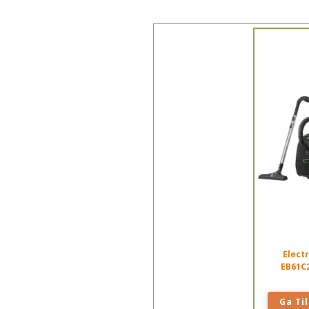
Elect
EB61C
Ga Til