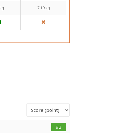
 kg
7.19 kg
92