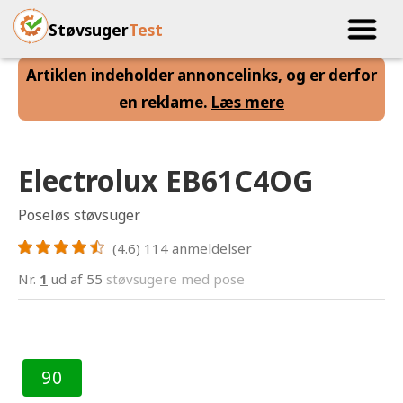
Støvsuger
Test
Artiklen indeholder annoncelinks, og er derfor
en reklame.
Læs mere
Electrolux EB61C4OG
Poseløs støvsuger
(4.6)
114
anmeldelser
Nr.
1
ud af 55
støvsugere med pose
90