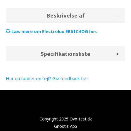
Beskrivelse af
Læs mere om Electrolux EB61C4OG her.
Specifikationsliste
Har du fundet en fejl? Giv feedback her