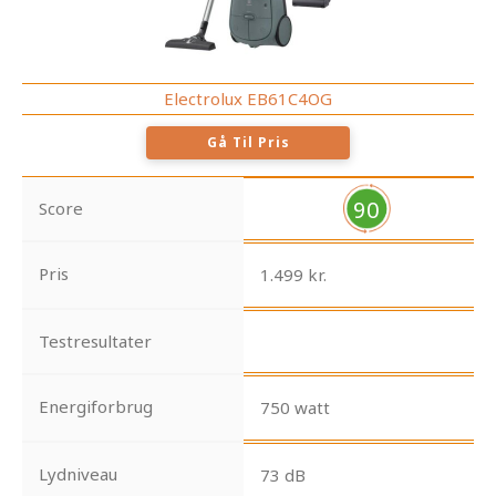
Electrolux EB61C4OG
Gå Til Pris
90
Score
Pris
1.499 kr.
Testresultater
Energiforbrug
750 watt
Lydniveau
73 dB