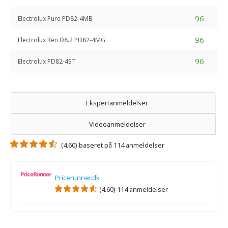
96
Electrolux Pure PD82-4MB
96
Electrolux Ren D8.2 PD82-4MG
96
Electrolux PD82-4ST
Ekspertanmeldelser
Videoanmeldelser
(4.60) baseret på 114 anmeldelser
Pricerunner.dk
(4.60) 114 anmeldelser
Der er ikke nogen ekspertanmeldelser.
Der er ingen videoanmeldelser.