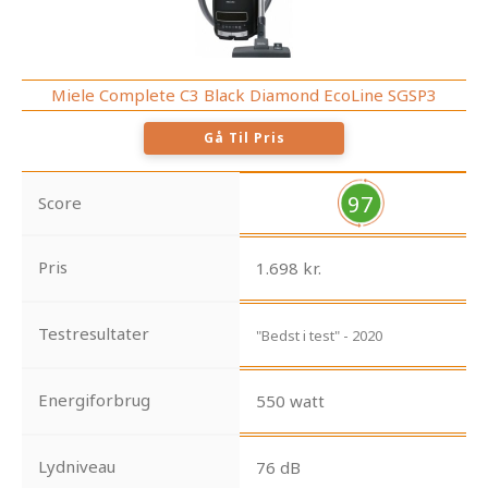
Miele Complete C3 Black Diamond EcoLine SGSP3
Gå Til Pris
97
Score
Pris
1.698 kr.
Testresultater
"Bedst i test" - 2020
Energiforbrug
550 watt
Lydniveau
76 dB