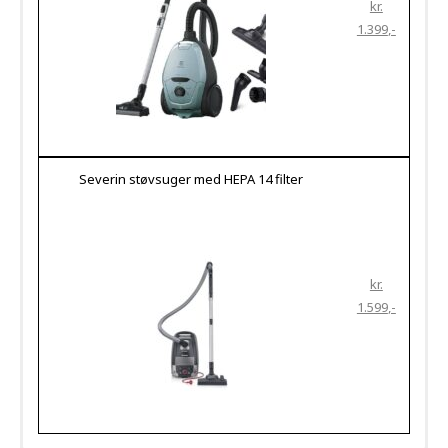
kr.
1.399
Severin støvsuger med HEPA 14 filter
kr.
1.599