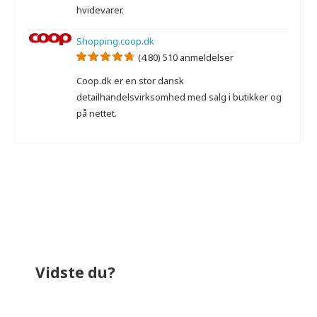
hvidevarer.
Shopping.coop.dk
(4.80) 510 anmeldelser
Coop.dk er en stor dansk
detailhandelsvirksomhed med salg i butikker og
på nettet.
Der er ikke nogen ekspertanmeldelser.
Der er ingen videoanmeldelser.
Vidste du?
Miele Complete C3 Black Diamond
Mie