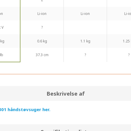
on
Li-ion
Li-ion
Li-i
2 V
?
 kg
0.6 kg
1.1 kg
1.25
db
37.3 cm
?
?
Beskrivelse af
301 håndstøvsuger her.