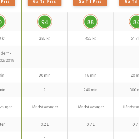
 Pris
Ga Til Pris
Ga Til Pris
Ga Til
0
94
88
8
 kr.
295 kr.
455 kr.
517 k
nder” -
02/2019
min
30 min
16 min
20 m
min
?
240 min
300 
vsuger
Håndstøvsuger
Håndstøvsuger
Håndstø
iter
0.2 L
0.7 L
0.7 
2