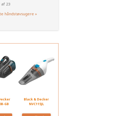
 af 23
te håndstøvsugere »
Decker
Black & Decker
0B-GB
NVC115JL