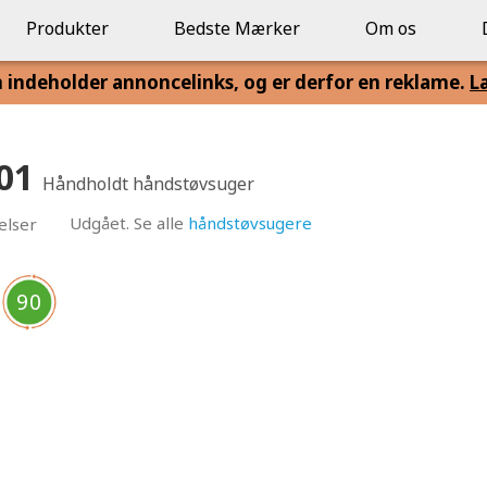
Produkter
Bedste Mærker
Om os
n indeholder annoncelinks, og er derfor en reklame.
L
301
Håndholdt håndstøvsuger
Udgået. Se alle
håndstøvsugere
elser
90