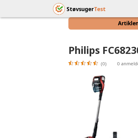
Støvsuger
Test
Artikle
Philips FC682
(0)
0
anmeld