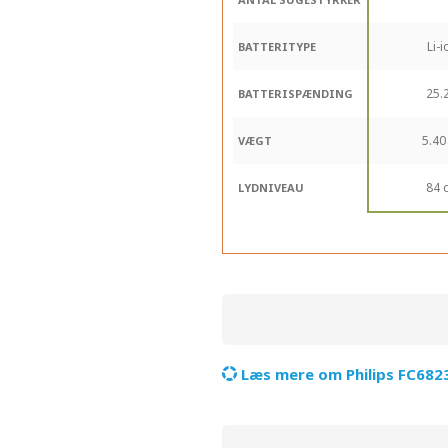
Li-i
BATTERITYPE
25.
BATTERISPÆNDING
5.40
VÆGT
84 
LYDNIVEAU
Læs mere om Philips FC682