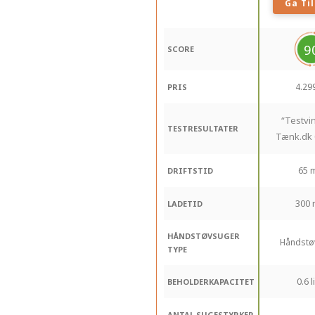
Ga Til
9
SCORE
4.299
PRIS
“Testvi
TESTRESULTATER
Tænk.dk 
65 
DRIFTSTID
300 
LADETID
HÅNDSTØVSUGER
Håndstø
TYPE
0.6 l
BEHOLDERKAPACITET
ANTAL SUGESTYRKER