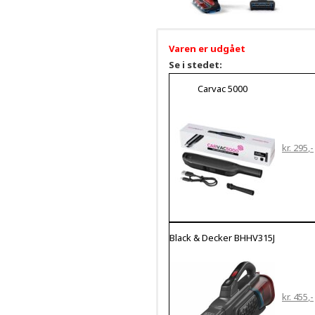
Varen er udgået
Se i stedet:
Carvac 5000
kr. 295
Black & Decker BHHV315J
kr. 455