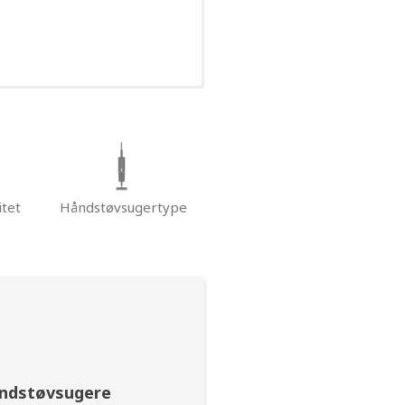
tet
Håndstøvsugertype
åndstøvsugere