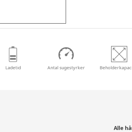
Ladetid
Antal sugestyrker
Beholderkapaci
g
Alle h