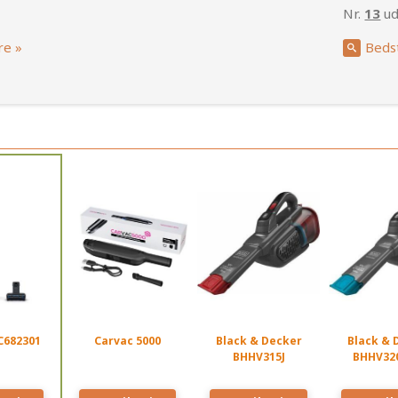
Nr.
13
ud
re »
Beds
FC682301
Carvac 5000
Black & Decker
Black & 
BHHV315J
BHHV32