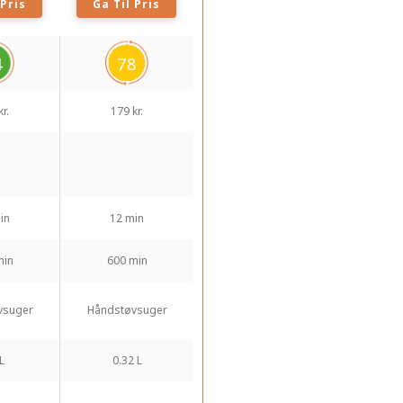
 Pris
Ga Til Pris
4
78
r.
179 kr.
in
12 min
min
600 min
vsuger
Håndstøvsuger
L
0.32 L