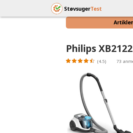
Støvsuger
Test
Artikle
Philips XB212
(4.5)
73
anme