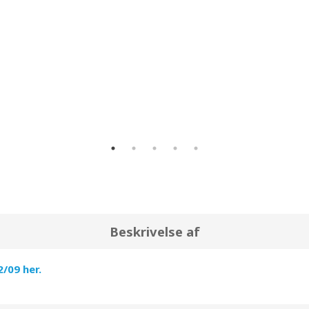
ca.
0,0 kr.
på el om året ved et normalt forbrug (50 støvsugning
t et årligt energiforbrug på 552,0 kr.
Beskrivelse af
/09 her.