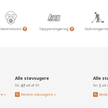
Støvemission
Tæpperengøring
Gulvrengøri
g
Alle støvsugere
Alle s
Nr.
47
ud af 91
Nr.
1
ud 
re »
Bedste støvsugere »
Beds