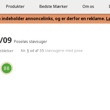
Produkter
Bedste Mærker
Om os
n indeholder annoncelinks, og er derfor en reklame.
L
2/09
Poseløs støvsuger
Nr.
1
ud af 55
støvsugere med pose
ldelser
88