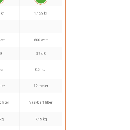
kr.
1.159 kr.
att
600 watt
dB
57 dB
ter
3.5 liter
ter
12 meter
filter
Vaskbart filter
 kg
7.19 kg