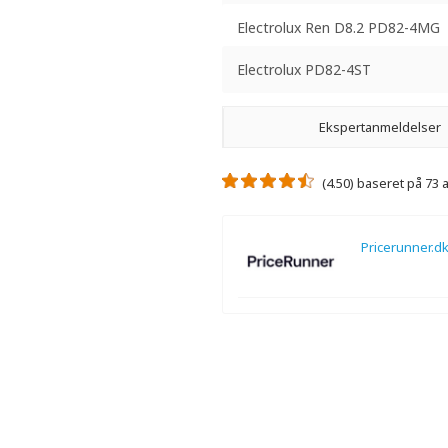
Electrolux Ren D8.2 PD82-4MG
Electrolux PD82-4ST
Ekspertanmeldelser
(4.50) baseret på 73
Pricerunner.d
Der er ikke nogen ekspertanmeldelse
Der er ingen videoanmeldelser.