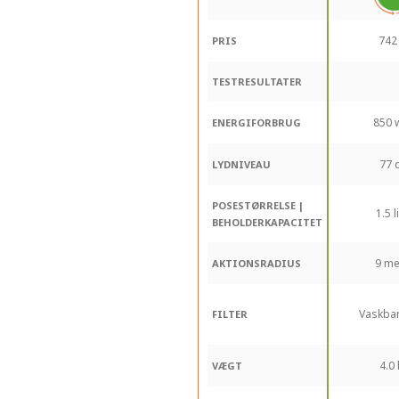
742 
PRIS
TESTRESULTATER
850 
ENERGIFORBRUG
77 
LYDNIVEAU
POSESTØRRELSE |
1.5 l
BEHOLDERKAPACITET
9 me
AKTIONSRADIUS
Vaskbart
FILTER
4.0
VÆGT