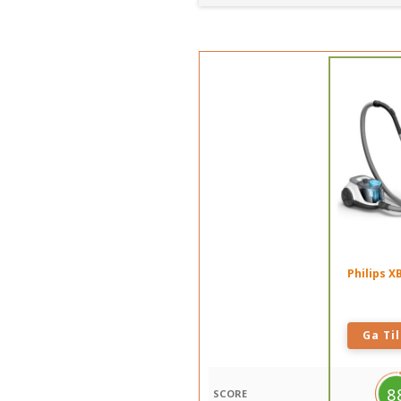
Philips X
Ga Til
8
SCORE