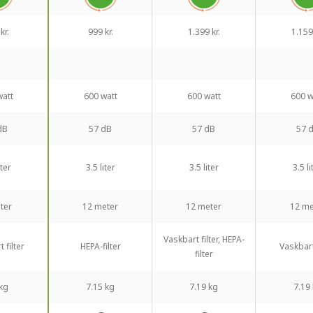
kr.
999 kr.
1.399 kr.
1.159 
watt
600 watt
600 watt
600 w
dB
57 dB
57 dB
57 
iter
3.5 liter
3.5 liter
3.5 li
ter
12 meter
12 meter
12 me
Vaskbart filter, HEPA-
 filter
HEPA-filter
Vaskbart 
filter
 kg
7.15 kg
7.19 kg
7.19