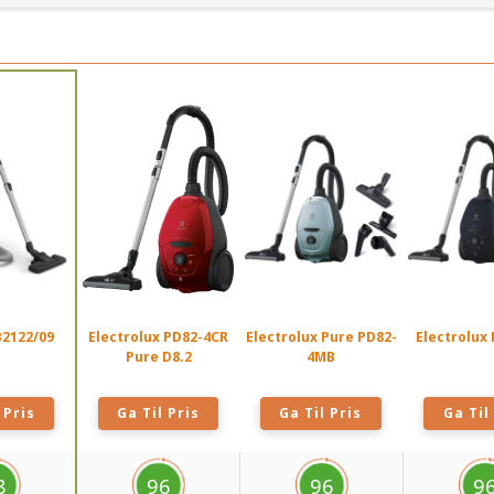
B2122/09
Electrolux PD82-4CR
Electrolux Pure PD82-
Electrolux
Pure D8.2
4MB
 Pris
Ga Til Pris
Ga Til Pris
Ga Til
8
96
96
9