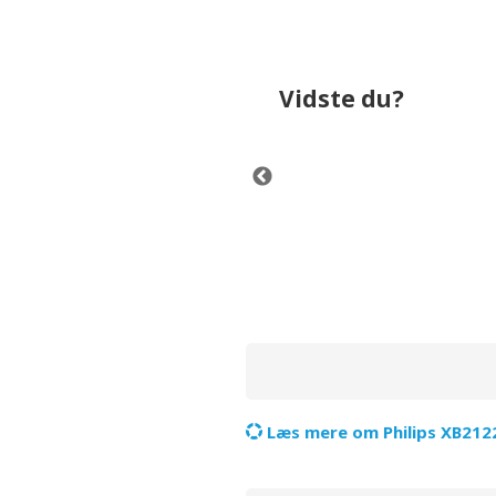
Vidste du?
g.
Philips XB2122/09 bruger 
Støvsugere har i gennemsni
Læs mere om Philips XB2122