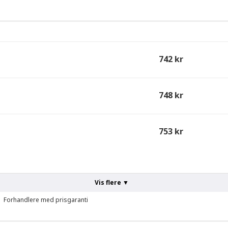
742 kr
748 kr
753 kr
Vis flere ▼
Forhandlere med prisgaranti