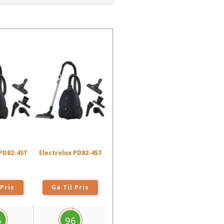
 PD82-4ST
Electrolux PD82-4ST
 Pris
Ga Til Pris
6
96