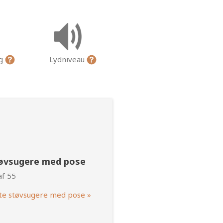
ng
Lydniveau
tøvsugere med pose
af 55
te støvsugere med pose »