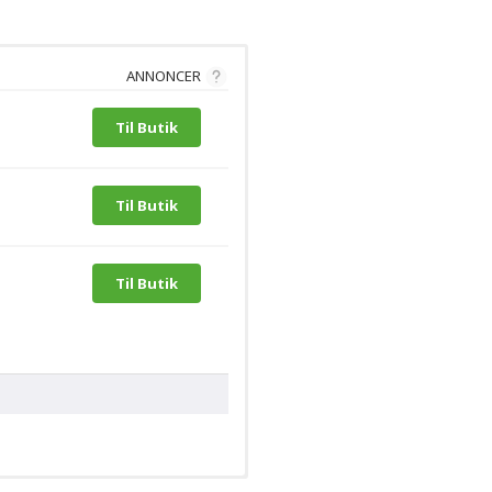
ANNONCER
Til Butik
Til Butik
Til Butik