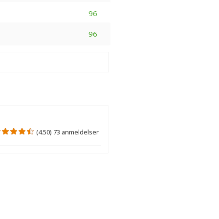
96
96
(4.50) 73 anmeldelser