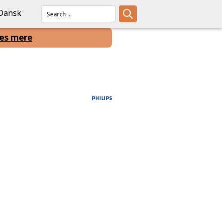
Dansk
æs mere