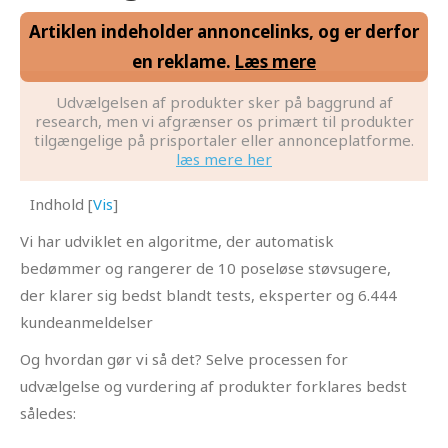
Artiklen indeholder annoncelinks, og er derfor
en reklame.
Læs mere
Udvælgelsen af produkter sker på baggrund af
research, men vi afgrænser os primært til produkter
tilgængelige på prisportaler eller annonceplatforme.
læs mere her
Indhold
[
Vis
]
Vi har udviklet en algoritme, der automatisk
bedømmer og rangerer de 10 poseløse støvsugere,
der klarer sig bedst blandt tests, eksperter og 6.444
kundeanmeldelser
Og hvordan gør vi så det? Selve processen for
udvælgelse og vurdering af produkter forklares bedst
således: