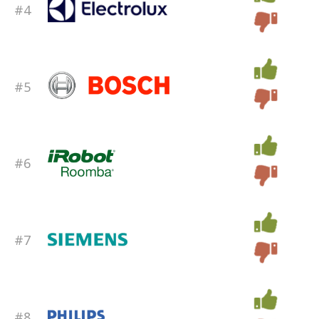
#4
#5
#6
#7
#8