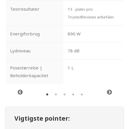
Testresultater
T3 - platin-pris
TrustedReviews anbefaler
Energiforbrug
890 W
Lydniveau
78 dB
Posestørrelse |
1 L
Beholderkapacitet
Vigtigste pointer: