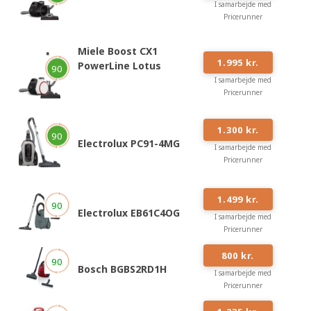
I samarbejde med
Pricerunner
Miele Boost CX1
#
2
1.995 kr.
PowerLine Lotus
90
I samarbejde med
Pricerunner
#
3
1.300 kr.
90
Electrolux PC91-4MG
I samarbejde med
Pricerunner
#
4
1.499 kr.
90
Electrolux EB61C4OG
I samarbejde med
Pricerunner
#
5
800 kr.
90
Bosch BGBS2RD1H
I samarbejde med
Pricerunner
#
6