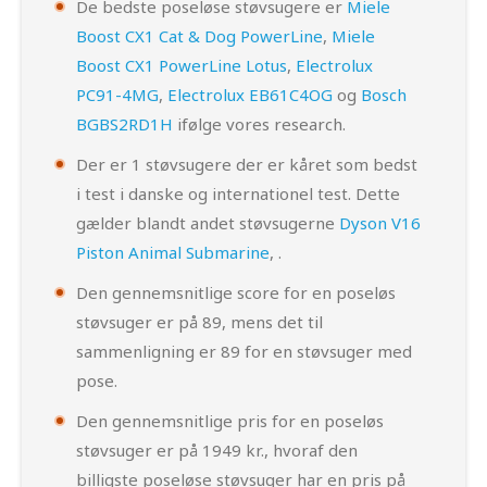
De bedste poseløse støvsugere er
Miele
Boost CX1 Cat & Dog PowerLine
,
Miele
Boost CX1 PowerLine Lotus
,
Electrolux
PC91-4MG
,
Electrolux EB61C4OG
og
Bosch
BGBS2RD1H
ifølge vores research.
Der er 1 støvsugere der er kåret som bedst
i test i danske og internationel test. Dette
gælder blandt andet støvsugerne
Dyson V16
Piston Animal Submarine
,
.
Den gennemsnitlige score for en poseløs
støvsuger er på 89, mens det til
sammenligning er 89 for en støvsuger med
pose.
Den gennemsnitlige pris for en poseløs
støvsuger er på 1949 kr., hvoraf den
billigste poseløse støvsuger har en pris på