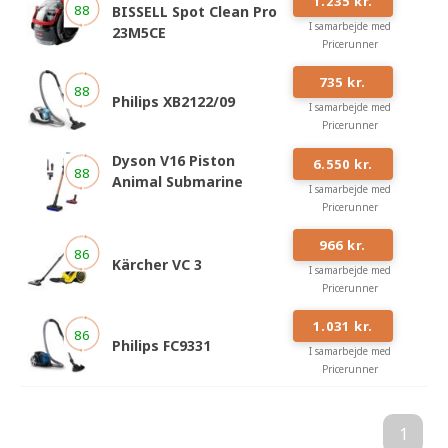
1.235 kr.
88
BISSELL Spot Clean Pro
I samarbejde med
23M5CE
Pricerunner
#
7
735 kr.
88
Philips XB2122/09
I samarbejde med
Pricerunner
#
8
Dyson V16 Piston
6.550 kr.
88
Animal Submarine
I samarbejde med
Pricerunner
#
9
966 kr.
86
Kärcher VC 3
I samarbejde med
Pricerunner
#
10
1.031 kr.
86
Philips FC9331
I samarbejde med
Pricerunner
1