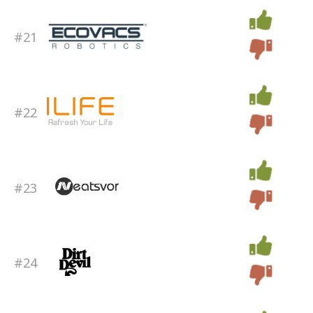
#21
#22
#23
#24