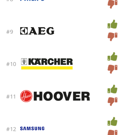
#9
#10
#11
#12