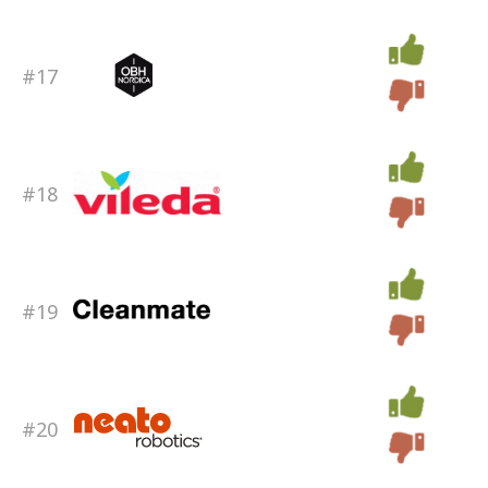
#17
#18
#19
#20