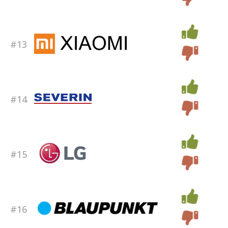
#13
#14
#15
#16